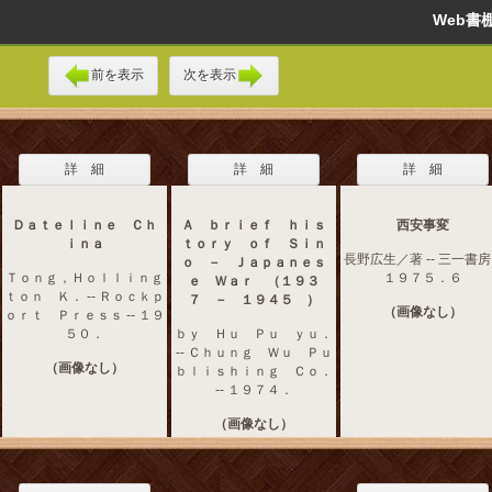
Web
前を表示
次を表示
詳 細
詳 細
詳 細
Ｄａｔｅｌｉｎｅ Ｃｈ
Ａ ｂｒｉｅｆ ｈｉｓ
西安事変
ｉｎａ
ｔｏｒｙ ｏｆ Ｓｉｎ
長野広生／著 -- 三一書房 
ｏ － Ｊａｐａｎｅｓ
Ｔｏｎｇ，Ｈｏｌｌｉｎｇ
１９７５．６
ｅ Ｗａｒ （１９３
ｔｏｎ Ｋ． -- Ｒｏｃｋｐ
７ － １９４５ ）
（画像なし）
ｏｒｔ Ｐｒｅｓｓ -- １９
５０．
ｂｙ Ｈｕ Ｐｕ ｙｕ．
-- Ｃｈｕｎｇ Ｗｕ Ｐｕ
（画像なし）
ｂｌｉｓｈｉｎｇ Ｃｏ．
-- １９７４．
（画像なし）