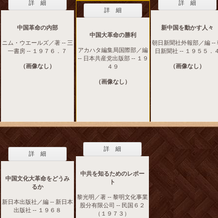
詳 細
詳 細
詳 細
中国革命の内部
新中国を動かす人々
中国大革命の勝利
ニム・ウエールズ／著 -- 三
朝日新聞社外報部／編 --
アカハタ編集局国際部／編
一書房 -- １９７６．７
日新聞社 -- １９５５．
-- 日本共産党出版部 -- １９
（画像なし）
（画像なし）
４９
（画像なし）
詳 細
詳 細
中共を知るためのレポー
中国文化大革命をどうみ
ト
るか
黎光明／著 -- 黎明文化事業
新日本出版社／編 -- 新日本
股分有限公司 -- 民国６２
出版社 -- １９６８
（１９７３）