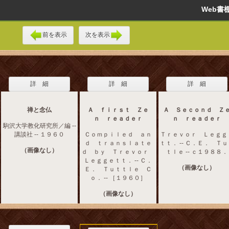
Web
前を表示
次を表示
詳 細
詳 細
詳 細
禅と念仏
Ａ ｆｉｒｓｔ Ｚｅ
Ａ Ｓｅｃｏｎｄ Ｚ
ｎ ｒｅａｄｅｒ
ｎ ｒｅａｄｅｒ
駒沢大学教化研究所／編 --
講談社 -- １９６０
Ｃｏｍｐｉｌｅｄ ａｎ
Ｔｒｅｖｏｒ Ｌｅｇｇ
ｄ ｔｒａｎｓｌａｔｅ
ｔｔ． -- Ｃ．Ｅ． Ｔ
（画像なし）
ｄ ｂｙ Ｔｒｅｖｏｒ
ｔｌｅ -- ｃ１９８８．
Ｌｅｇｇｅｔｔ． -- Ｃ．
（画像なし）
Ｅ． Ｔｕｔｔｌｅ Ｃ
ｏ． -- ［１９６０］
（画像なし）