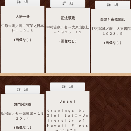
詳 細
詳 細
詳 細
大悟一番
正法眼蔵
白隠と夜船閑話
中原☆州／著 -- 実業之日本
中村吉蔵／著 -- 大東出版社
野村瑞城／著 -- 人文書院 
社 -- １９１６
-- １９３５．１２
１９２８．５
（画像なし）
（画像なし）
（画像なし）
詳 細
詳 細
Ｕｎｓｕｉ
無門関講義
ｄｒａｗｉｎｇｓ ｂｙ
釈宗演／著 -- 光融館 -- １９
Ｇｉｅｉ Ｓａｔ〓 -- Ｕｎ
２０．４
ｉｖｅｒｓｉｔｙ ｏｆ
Ｈａｗａｉｉ Ｐｒｅｓｓ
（画像なし）
-- ｃ１９７３．