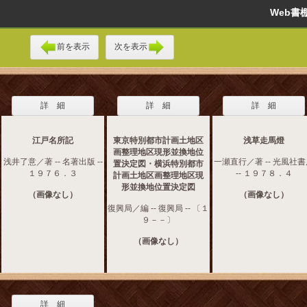
Web
前を表示
次を表示
詳 細
詳 細
詳 細
江戸名所記
東京特別都市計画土地区
浅草走馬燈
画整理地区現形並換地位
浅井了意／著 -- 名著出版 --
一瀬直行／著 -- 光風社
置決定図・横浜特別都市
１９７６．３
-- １９７８．４
計画土地区画整理地区現
形並換地位置決定図
（画像なし）
（画像なし）
復興局／編 -- 復興局 -- 〔１
９－－〕
（画像なし）
詳 細