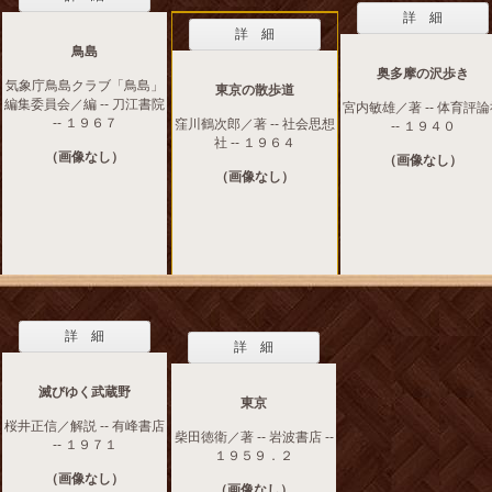
詳 細
詳 細
鳥島
奥多摩の沢歩き
気象庁鳥島クラブ「鳥島」
東京の散歩道
編集委員会／編 -- 刀江書院
宮内敏雄／著 -- 体育評
-- １９６７
窪川鶴次郎／著 -- 社会思想
-- １９４０
社 -- １９６４
（画像なし）
（画像なし）
（画像なし）
詳 細
詳 細
滅びゆく武蔵野
東京
桜井正信／解説 -- 有峰書店
柴田徳衛／著 -- 岩波書店 --
-- １９７１
１９５９．２
（画像なし）
（画像なし）