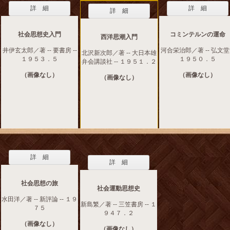
詳 細
詳 細
詳 細
社会思想史入門
コミンテルンの運命
西洋思潮入門
井伊玄太郎／著 -- 要書房 --
河合栄治郎／著 -- 弘文堂 
北沢新次郎／著 -- 大日本雄
１９５３．５
１９５０．５
弁会講談社 -- １９５１．２
（画像なし）
（画像なし）
（画像なし）
詳 細
詳 細
社会思想の旅
社会運動思想史
水田洋／著 -- 新評論 -- １９
新島繁／著 -- 三笠書房 -- １
７５
９４７．２
（画像なし）
（画像なし）