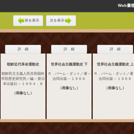
Web
前を表示
次を表示
詳 細
詳 細
詳 細
朝鮮近代革命運動史
世界社会主義運動史 下
世界社会主義運動史 上
朝鮮民主主義人民共和国科
Ｒ．パーム・ダット／著 --
Ｒ．パーム・ダット／著 -
学院歴史研究所／編 -- 新日
合同出版 -- １９６６
合同出版 -- １９６６
本出版社 -- １９６４．８
（画像なし）
（画像なし）
（画像なし）