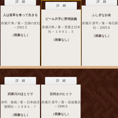
詳 細
詳 細
詳 細
人は道草を食って生きる
ふしぎなお金
ビール片手に野球談義
赤瀬川 隼／著 -- 主婦の友社
赤瀬川 原平／著 -- 毎日
赤瀬川隼／著 -- 実業之日本
-- 2001.5
社 -- 2005.9
社 -- １９９１．５
（画像なし）
（画像なし）
（画像なし）
詳 細
詳 細
武庫川のほとりで
目利きのヒミツ
赤司 俊雄／著 -- 日本経済
赤瀬川 原平／著 -- 岩波書店
-- 1996.6
新聞社 -- １９８４．７
（画像なし）
（画像なし）