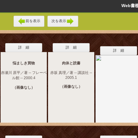
Web
前を表示
次を表示
詳 細
詳 細
詳 細
悩ましき買物
肉体と読書
赤瀬川 原平／著 -- フレーベ
赤坂 真理／著 -- 講談社 --
2005.1
ル館 -- 2000.4
（画像なし）
（画像なし）