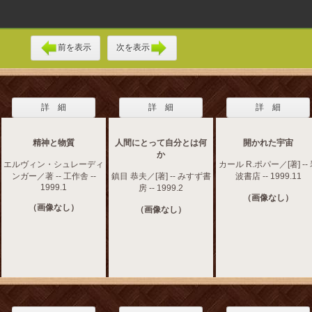
前を表示
次を表示
詳 細
詳 細
詳 細
精神と物質
人間にとって自分とは何
開かれた宇宙
か
エルヴィン・シュレーディ
カール R.ポパー／[著] --
ンガー／著 -- 工作舎 --
鎮目 恭夫／[著] -- みすず書
波書店 -- 1999.11
1999.1
房 -- 1999.2
（画像なし）
（画像なし）
（画像なし）