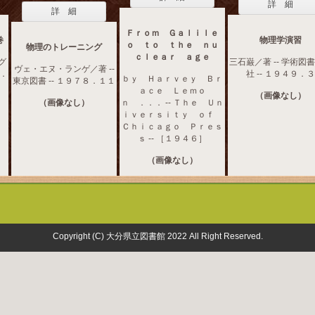
詳 細
詳 細
Ｆｒｏｍ Ｇａｌｉｌｅ
巻
物理学演習
ｏ ｔｏ ｔｈｅ ｎｕ
物理のトレーニング
ｃｌｅａｒ ａｇｅ
グ
三石巌／著 -- 学術図
ヴェ・エヌ・ランゲ／著 --
２．
社 -- １９４９．３
ｂｙ Ｈａｒｖｅｙ Ｂｒ
東京図書 -- １９７８．１１
ａｃｅ Ｌｅｍｏ
（画像なし）
（画像なし）
ｎ ．．． -- Ｔｈｅ Ｕｎ
ｉｖｅｒｓｉｔｙ ｏｆ
Ｃｈｉｃａｇｏ Ｐｒｅｓ
ｓ -- ［１９４６］
（画像なし）
Copyright (C) 大分県立図書館 2022 All Right Reserved.