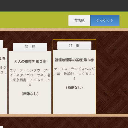
背表紙
ジャケット
詳 細
詳 細
２巻
講座物理学の基礎 第３巻
万人の物理学 第２冊
ルグ
ゲ・エス・ランドスベルグ
エリ・デ・ランダウ，ア・
９６２．
／編 -- 理論社 -- １９６２．
イ・キタイゴローツキ／著
４
-- 東京図書 -- １９６５．１
０
（画像なし）
（画像なし）