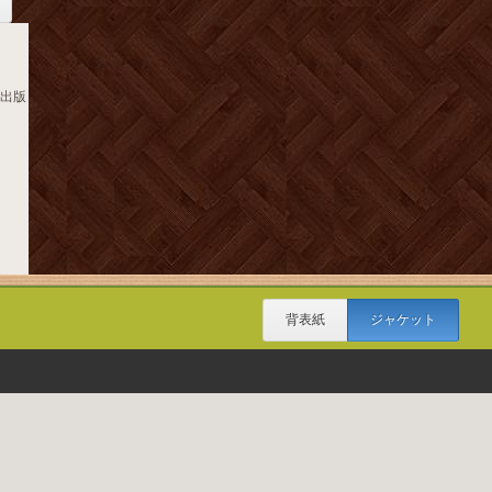
書出版
背表紙
ジャケット