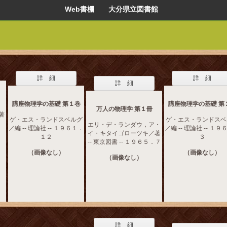
Web書棚 大分県立図書館
詳 細
詳 細
詳 細
講座物理学の基礎 第１巻
講座物理学の基礎 第
万人の物理学 第１冊
著
ゲ・エス・ランドスベルグ
ゲ・エス・ランドスベ
エリ・デ・ランダウ，ア・
／編 -- 理論社 -- １９６１．
／編 -- 理論社 -- １
イ・キタイゴローツキ／著
１２
３
-- 東京図書 -- １９６５．７
（画像なし）
（画像なし）
（画像なし）
詳 細