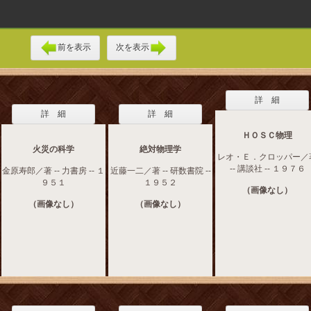
前を表示
次を表示
詳 細
詳 細
詳 細
ＨＯＳＣ物理
火災の科学
絶対物理学
レオ・Ｅ．クロッパー／
-- 講談社 -- １９７６
金原寿郎／著 -- 力書房 -- １
近藤一二／著 -- 研数書院 --
９５１
１９５２
（画像なし）
（画像なし）
（画像なし）