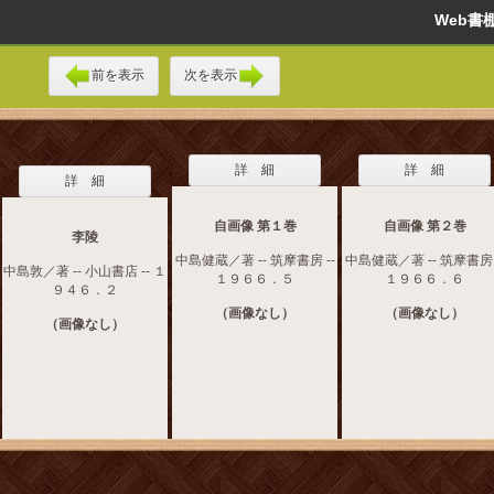
Web
前を表示
次を表示
詳 細
詳 細
詳 細
自画像 第１巻
自画像 第２巻
李陵
中島健蔵／著 -- 筑摩書房 --
中島健蔵／著 -- 筑摩書房 
中島敦／著 -- 小山書店 -- １
１９６６．５
１９６６．６
９４６．２
（画像なし）
（画像なし）
（画像なし）