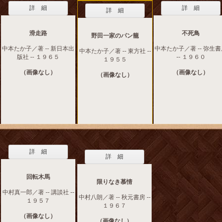
詳 細
詳 細
詳 細
滑走路
不死鳥
野田一家のパン籠
中本たか子／著 -- 新日本出
中本たか子／著 -- 弥生
中本たか子／著 -- 東方社 --
版社 -- １９６５
-- １９６０
１９５５
（画像なし）
（画像なし）
（画像なし）
詳 細
詳 細
回転木馬
限りなき慕情
中村真一郎／著 -- 講談社 --
中村八朗／著 -- 秋元書房 --
１９５７
１９６７
（画像なし）
（画像なし）