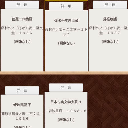
詳 細
詳 細
詳 細
芭蕉一代物語
落窪物語
仮名手本忠臣蔵
藤村作／〔ほか〕訳 -- 至文
藤村作／〔ほか〕訳 -- 
藤村作／訳 -- 至文堂 -- １９
堂 -- １９３６
堂 -- １９３７
３７
（画像なし）
（画像なし）
（画像なし）
詳 細
詳 細
日本古典文学大系 １
蜻蛉日記 下
-- 岩波書店 -- １９５８．６
藤原道綱母／著 -- 至文堂 --
１９３６
（画像なし）
（画像なし）