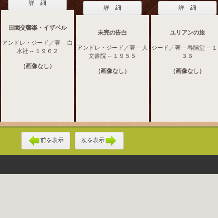
詳 細
詳 細
詳 細
田園交響楽・イザベル
未完の告白
ユリアンの旅
アンドレ・ジード／著 -- 白
アンドレ・ジード／著 -- 人
ジード／著 -- 春陽堂 -- 
水社 -- １９６２
文書院 -- １９５５
３６
（画像なし）
（画像なし）
（画像なし）
前を表示
次を表示