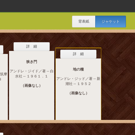
背表紙
ジャケット
詳 細
詳 細
狭き門
地の糧
アンドレ・ジイド／著 -- 白
 筑摩
水社 -- １９６１．１
アンドレ・ジッド／著 -- 新
８
潮社 -- １９５２
（画像なし）
（画像なし）