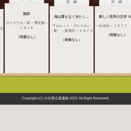
詳 細
詳 細
陥穽
海は愛もなく冷たく…
新しい世界の文学 
ゴンクウル／著 -- 博文館 --
アルレット・グレベル／
-- 白水社 -- １９７７
１９１６
１９
〔著〕 -- 新潮社 -- １９７２
（画像なし）
（画像なし）
（画像なし）
Copyright (C) 大分県立図書館 2022 All Right Reserved.