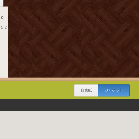
８０
．１２
背表紙
ジャケット