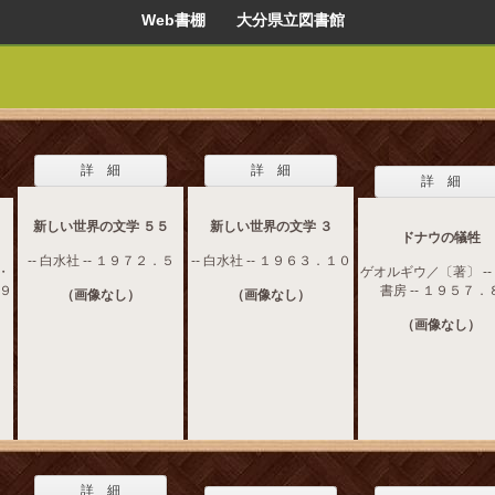
Web書棚 大分県立図書館
詳 細
詳 細
詳 細
新しい世界の文学 ５５
新しい世界の文学 ３
ドナウの犠牲
-- 白水社 -- １９７２．５
-- 白水社 -- １９６３．１０
・
ゲオルギウ／〔著〕 --
１９
書房 -- １９５７．
（画像なし）
（画像なし）
（画像なし）
詳 細