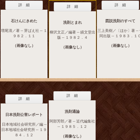
詳 細
詳 細
詳 細
石けんにきめた
図説洗剤のすべて
洗剤とまれ
増尾清／著 -- 芽ばえ社 -- １
三上美樹／〔ほか〕著 --
柳沢文正／編著 -- 績文堂出
９８２．１１
同出版 -- １９８３．１
版 -- １９８２．４
（画像なし）
（画像なし）
（画像なし）
詳 細
詳 細
洗剤通論
日本洗剤公害レポート
阿部芳郎／著 -- 近代編集社
日本地域社会研究所／編 --
-- １９８５．１２
日本地域社会研究所 -- １９
８４．１２
（画像なし）