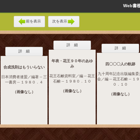
Web
前を表示
次を表示
詳 細
詳 細
詳 細
年表・花王９０年のあゆ
四〇〇〇人の軌跡
み
合成洗剤はもういらない
九十周年記念出版編集委
花王石鹸資料室／編 -- 花王
日本消費者連盟／編著 -- 三
会／編 -- 花王石鹸 -- １
石鹸 -- １９８０．１０
一書房 -- １９８０．４
０．１０
（画像なし）
（画像なし）
（画像なし）