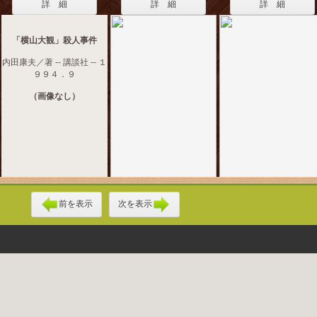
詳 細
詳 細
詳 細
「横山大観」殺人事件
内田康夫／著 -- 講談社 -- １
９９４．９
（画像なし）
前を表示
次を表示