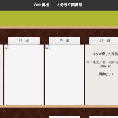
Web書棚 大分県立図書館
詳 細
詳 細
詳 細
ユタが愛した探偵
-
内田 康夫／著 -- 徳間書
1999.10
（画像なし）