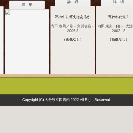
詳 細
詳 細
詳 細
私の中に答えはあるか
喪われた道 1
内田 春菊／著 -- 角川書店 --
内田 康夫／[著] -- 大活字
2006.3
2002.12
（画像なし）
（画像なし）
Copyright (C) 大分県立図書館 2022 All Right Reserved.