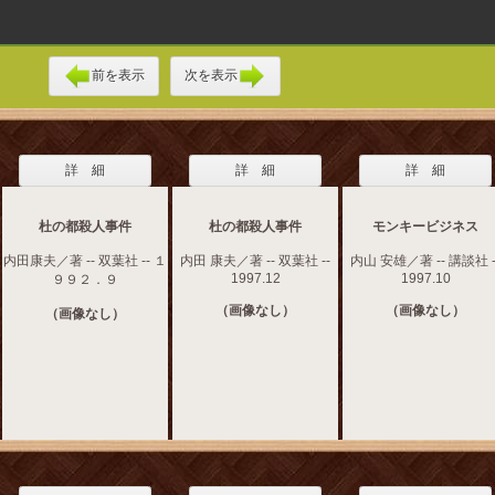
前を表示
次を表示
詳 細
詳 細
詳 細
杜の都殺人事件
杜の都殺人事件
モンキービジネス
内田康夫／著 -- 双葉社 -- １
内田 康夫／著 -- 双葉社 --
内山 安雄／著 -- 講談社 -
1997.12
1997.10
９９２．９
（画像なし）
（画像なし）
（画像なし）