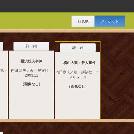
背表紙
ジャケット
詳 細
詳 細
横浜殺人事件
「横山大観」殺人事件
店 --
内田 康夫／著 -- 光文社 --
内田康夫／著 -- 講談社 -- １
2003.12
９８５．６
（画像なし）
（画像なし）