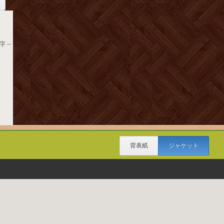
 --
背表紙
ジャケット