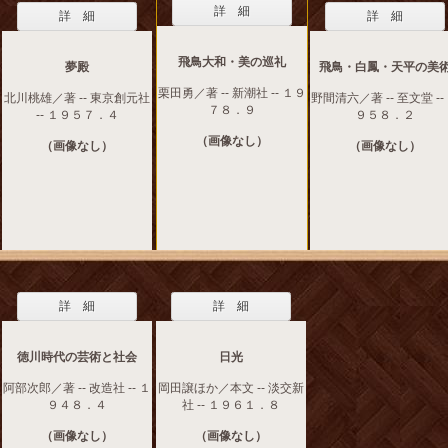
詳 細
詳 細
詳 細
飛鳥大和・美の巡礼
夢殿
飛鳥・白鳳・天平の美
栗田勇／著 -- 新潮社 -- １９
北川桃雄／著 -- 東京創元社
野間清六／著 -- 至文堂 --
７８．９
-- １９５７．４
９５８．２
（画像なし）
（画像なし）
（画像なし）
詳 細
詳 細
徳川時代の芸術と社会
日光
阿部次郎／著 -- 改造社 -- １
岡田譲ほか／本文 -- 淡交新
９４８．４
社 -- １９６１．８
（画像なし）
（画像なし）