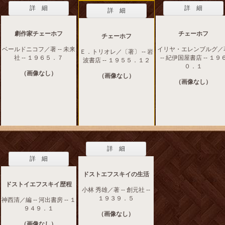
詳 細
詳 細
詳 細
劇作家チェーホフ
チェーホフ
チェーホフ
ベールドニコフ／著 -- 未来
イリヤ・エレンブルグ／
Ｅ．トリオレ／〔著〕 -- 岩
社 -- １９６５．７
-- 紀伊国屋書店 -- １９
波書店 -- １９５５．１２
０．１
（画像なし）
（画像なし）
（画像なし）
詳 細
詳 細
ドストエフスキイの生活
ドストイエフスキイ歴程
小林 秀雄／著 -- 創元社 --
１９３９．５
神西清／編 -- 河出書房 -- １
９４９．１
（画像なし）
（画像なし）