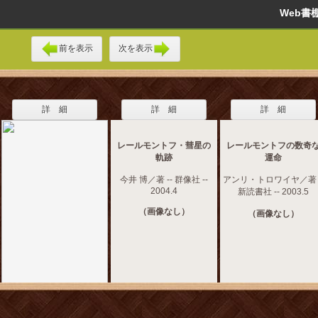
Web
前を表示
次を表示
詳 細
詳 細
詳 細
レールモントフ・彗星の
レールモントフの数奇
軌跡
運命
今井 博／著 -- 群像社 --
アンリ・トロワイヤ／著 -
2004.4
新読書社 -- 2003.5
（画像なし）
（画像なし）