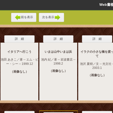
Web
前を表示
次を表示
詳 細
詳 細
詳 細
イタリアへ行こう
いまは山中いまは浜
イラクの小さな橋を渡
て
池田 あきこ／著 -- エム・ピ
池内 紀／著 -- 岩波書店 --
1998.2
ー・シー -- 1999.12
池沢 夏樹／文 -- 光文社 -
2003.1
（画像なし）
（画像なし）
（画像なし）