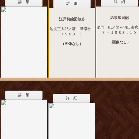
詳 細
詳 細
詳 細
温泉旅日記
江戸切絵図散歩
池内 紀／著 -- 河出書
池波正太郎／著 -- 新潮社 --
社 -- １９８８．１０
１９８９．３
（画像なし）
（画像なし）
詳 細
詳 細