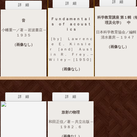
詳 細
詳 細
詳 細
科学教育講座 第１輯（
Ｆｕｎｄａｍｅｎｔａｌ
音
理及化学） 中
ｓ ｏｆ ａｃｏｕｓｔ
ｉｃｓ
小幡重一／著 -- 岩波書店 --
日本科学教育協会／編輯 -
１９３５
清水書房 -- １９４７
［ｂｙ］ Ｌａｗｒｅｎｃ
ｅ Ｅ． Ｋｉｎｓｌｅ
（画像なし）
（画像なし）
ｒ ［ａｎｄ］ Ａｕｓｔ
ｉｎ Ｒ． Ｆｒｅｙ． --
Ｗｉｌｅｙ -- ［１９５０］
（画像なし）
詳 細
詳 細
放射の物理
和田正信／著 -- 共立出版 --
１９８２．６
（画像なし）