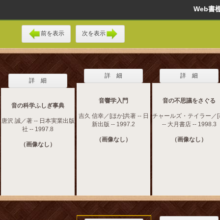
Web
前を表示
次を表示
詳 細
詳 細
詳 細
音響学入門
音の不思議をさぐる
音の科学ふしぎ事典
吉久 信幸／[ほか]共著 -- 日
チャールズ・テイラー／[
唐沢 誠／著 -- 日本実業出版
新出版 -- 1997.2
-- 大月書店 -- 1998.3
社 -- 1997.8
（画像なし）
（画像なし）
（画像なし）