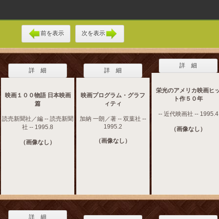
前を表示
次を表示
詳 細
詳 細
詳 細
栄光のアメリカ映画ヒ
映画１００物語 日本映画
映画プログラム・グラフ
ト作５０年
篇
ィティ
-- 近代映画社 -- 1995.4
読売新聞社／編 -- 読売新聞
加納 一朗／著 -- 双葉社 --
1995.2
社 -- 1995.8
（画像なし）
（画像なし）
（画像なし）
詳 細