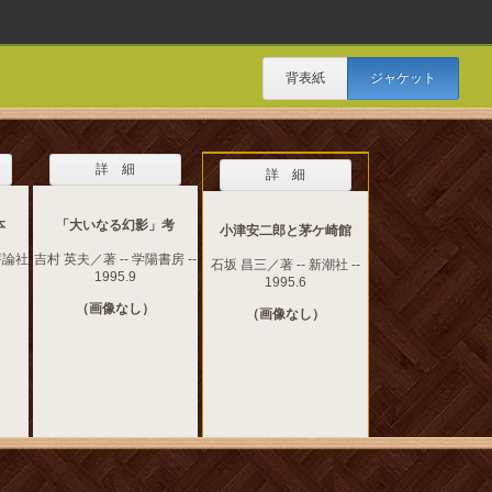
背表紙
ジャケット
詳 細
詳 細
本
「大いなる幻影」考
小津安二郎と茅ケ崎館
評論社
吉村 英夫／著 -- 学陽書房 --
石坂 昌三／著 -- 新潮社 --
1995.9
1995.6
（画像なし）
（画像なし）