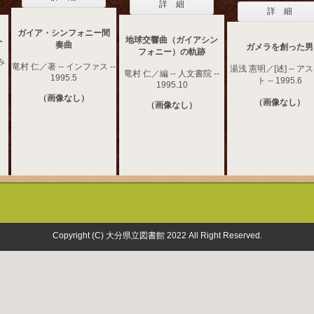
詳 細
詳 細
ガイア・シンフォニー間
へ
地球交響曲（ガイアシン
奏曲
ガメラを創った男
フォニー）の軌跡
み
竜村 仁／著 -- インファス --
湯浅 憲明／[述] -- ア
竜村 仁／編 -- 人文書院 --
1995.5
ト -- 1995.6
1995.10
（画像なし）
（画像なし）
（画像なし）
Copyright (C) 大分県立図書館 2022 All Right Reserved.