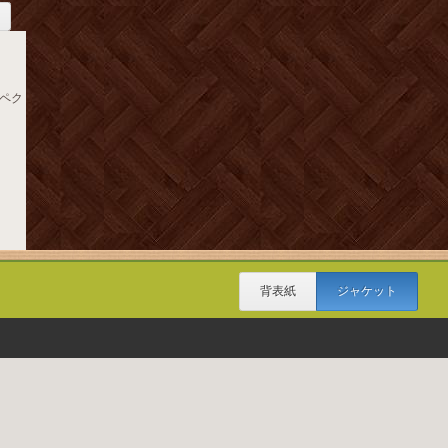
スペク
背表紙
ジャケット