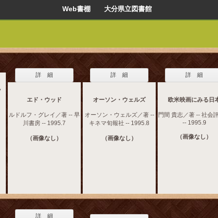
Web書棚 大分県立図書館
詳 細
詳 細
詳 細
ッ
エド・ウッド
オーソン・ウェルズ
欧米映画にみる日
ルドルフ・グレイ／著 -- 早
オーソン・ウェルズ／著 --
門間 貴志／著 -- 社会
-- 1995.9
川書房 -- 1995.7
キネマ旬報社 -- 1995.8
（画像なし）
（画像なし）
（画像なし）
詳 細