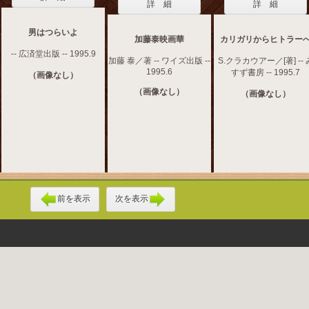
詳 細
詳 細
男はつらいよ
加藤泰映画華
カリガリからヒトラー
-- 広済堂出版 -- 1995.9
加藤 泰／著 -- ワイズ出版 --
S.クラカウアー／[著] -- 
1995.6
すず書房 -- 1995.7
（画像なし）
（画像なし）
（画像なし）
前を表示
次を表示