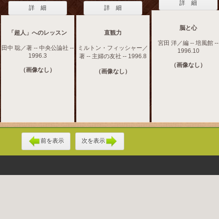
詳 細
詳 細
詳 細
脳と心
「超人」へのレッスン
直観力
宮田 洋／編 -- 培風館 --
田中 聡／著 -- 中央公論社 --
ミルトン・フィッシャー／
1996.10
1996.3
著 -- 主婦の友社 -- 1996.8
（画像なし）
（画像なし）
（画像なし）
前を表示
次を表示