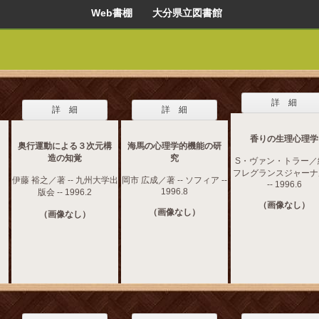
Web書棚 大分県立図書館
詳 細
詳 細
詳 細
香りの生理心理学
奥行運動による３次元構
海馬の心理学的機能の研
造の知覚
究
S・ヴァン・トラー／編
フレグランスジャーナ
伊藤 裕之／著 -- 九州大学出
岡市 広成／著 -- ソフィア --
-- 1996.6
1996.8
版会 -- 1996.2
（画像なし）
（画像なし）
（画像なし）