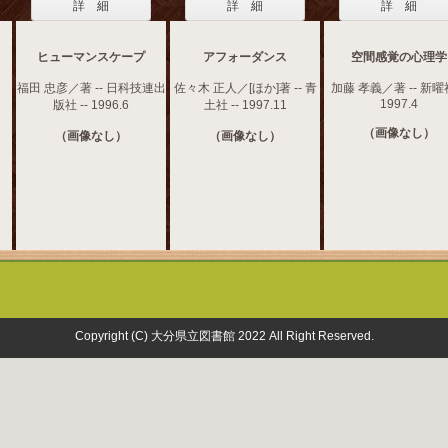
詳 細
詳 細
詳 細
ヒューマンスケープ
アフォーダンス
空間感覚の心理学
福田 忠彦／著 -- 日科技連出
佐々木 正人／[ほか]著 -- 青
加藤 孝義／著 -- 新曜社
1997.4
版社 -- 1996.6
土社 -- 1997.11
（画像なし）
（画像なし）
（画像なし）
Copyright (C) 大分県立図書館 2022 All Right Reserved.