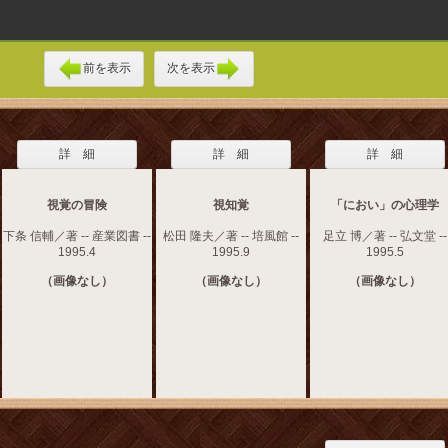
前を表示
次を表示
詳 細
詳 細
詳 細
視覚の冒険
視知覚
「におい」の心理学
下条 信輔／著 -- 産業図書 --
松田 隆夫／著 -- 培風館 --
足立 博／著 -- 弘文堂 --
1995.4
1995.9
1995.5
（画像なし）
（画像なし）
（画像なし）