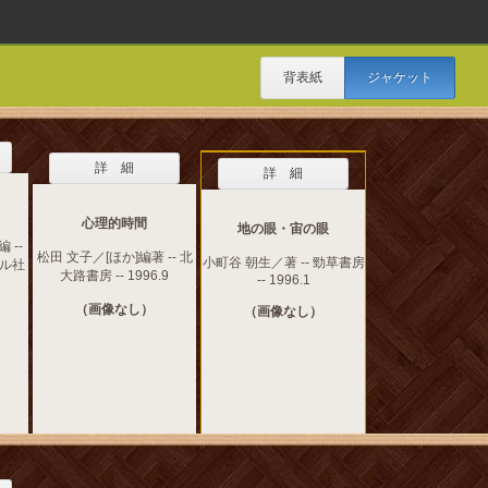
背表紙
ジャケット
詳 細
詳 細
心理的時間
地の眼・宙の眼
 --
松田 文子／[ほか]編著 -- 北
小町谷 朝生／著 -- 勁草書房
ル社
大路書房 -- 1996.9
-- 1996.1
（画像なし）
（画像なし）