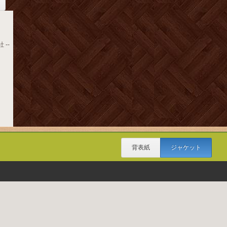
 --
背表紙
ジャケット