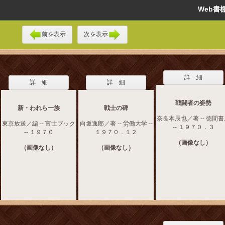
Web
前を表示
次を表示
詳 細
詳 細
詳 細
戦闘者の姿勢
新・われら一族
戦士の碑
奈良本辰也／著 -- 徳間
東京放送／編 -- 富士ブック
向坂逸郎／著 -- 労働大学 --
-- １９７０．３
-- １９７０
１９７０．１２
（画像なし）
（画像なし）
（画像なし）