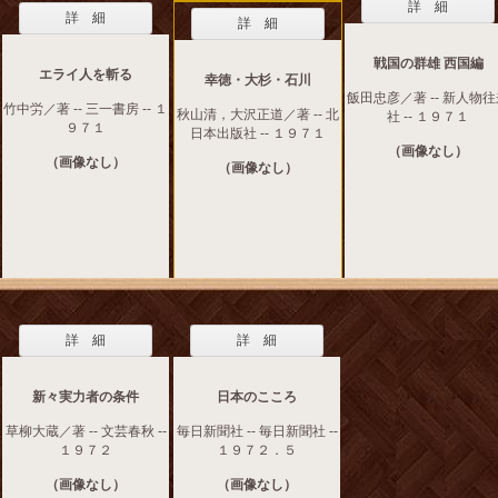
詳 細
詳 細
詳 細
戦国の群雄 西国編
エライ人を斬る
幸徳・大杉・石川
飯田忠彦／著 -- 新人物
竹中労／著 -- 三一書房 -- １
秋山清，大沢正道／著 -- 北
社 -- １９７１
９７１
日本出版社 -- １９７１
（画像なし）
（画像なし）
（画像なし）
詳 細
詳 細
新々実力者の条件
日本のこころ
草柳大蔵／著 -- 文芸春秋 --
毎日新聞社 -- 毎日新聞社 --
１９７２
１９７２．５
（画像なし）
（画像なし）