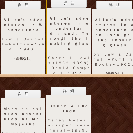
詳 細
詳 細
詳 細
Ａｌｉｃｅ’ｓ ａｄｖｅ
Ａｌｉｃｅ’ｓ ａｄｖｅ
Ａｌｉｃｅ’ｓ ａｄｖ
ｎｔｕｒｅｓ ｉｎ ｗ
ｎｔｕｒｅｓ ｉｎ Ｗ
ｎｔｕｒｅｓ ｉｎ 
ｏｎｄｅｒｌａｎ
ｏｎｄｅｒｌａｎｄ
ｏｎｄｅｒｌａｎｄ 
ｄ ； ａｎｄ， Ｔｈ
ｎｄ Ｔｈｒｏｕｇ
ｒｏｕｇｈ ｔｈｅ ｌ
Ｌｅｗｉｓ Ｃａｒｒｏｌ
ｔｈｅ ｌｏｏｋｉｎ
ｏｏｋｉｎｇ ｇｌａｓ
ｌ -- Ｐｕｆｆｉｎ -- １９８
ｇ ｇｌａｓｓ
ｓ
４， １９４６．
ｂｙ Ｌｅｗｉｓ Ｃａ
Ｃａｒｒｏｌｌ Ｌｅｗｉ
（画像なし）
ｒｏｌｌ -- Ｐｕｆｆｉ
ｓ（１８３２－１８９８）
Ｂｏｏｋｓ -- １９６２
-- Ｄａｖｉｄ Ｃａｍｐｂ
ｅｌｌ -- １９９２．
（画像なし）
（画像なし）
詳 細
詳 細
Ｏｓｃａｒ ＆ Ｌｕｃ
Ｍｏｒｅ ｔｅｌｅｖｉ
ｉｎｄａ
ｓｉｏｎ ａｄｖｅｎｔ
ｕｒｅｓ ｏｆ Ｍｒ
Ｃａｒｅｙ Ｐｅｔｅｒ．
Ｍａｊｅｉｋａ
-- Ｈａｒｐｅｒ Ｐｅｒｅ
ｎｎｉａｌ -- １９８９．