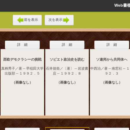
Web
前を表示
次を表示
詳 細
詳 細
詳 細
西欧デモクラシーの挑戦
ソビエト政治史を読む
ソ連邦から共同体へ
真柄秀子／著 -- 早稲田大学
石井規衛／〔著〕 -- 岩波書
中西治／著 -- 南窓社 -- 
出版部 -- １９９２．５
店 -- １９９２．８
９２．３
（画像なし）
（画像なし）
（画像なし）