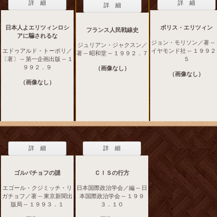
詳 細
詳 細
詳 細
日本人よエリツィンロシ
ボリス・エリツィン
フランス人民戦線史
アに騙されるな
ジョン・モリソン／著 --
ジュリアン・ジャクスン／
エドゥアルド・トーポリ／
イヤモンド社 -- １９９
著 -- 昭和堂 -- １９９２．７
〔著〕 -- 第一企画出版 -- １
５
９９２．９
（画像なし）
（画像なし）
（画像なし）
詳 細
詳 細
ゴルバチョフの謎
ＣＩＳの行方
エゴール・クジミッチ・リ
日本国際政治学会／編 -- 日
ガチョフ／著 -- 東京新聞出
本国際政治学会 -- １９９
版局 -- １９９３．１
３．１０