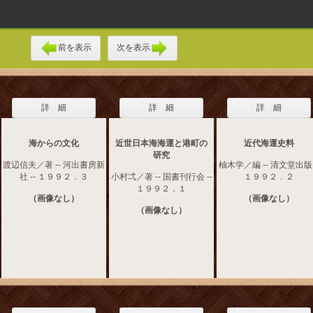
前を表示
次を表示
詳 細
詳 細
詳 細
海からの文化
近世日本海海運と港町の
近代海運史料
研究
渡辺信夫／著 -- 河出書房新
柚木学／編 -- 清文堂出版 
社 -- １９９２．３
小村弌／著 -- 国書刊行会 --
１９９２．２
１９９２．１
（画像なし）
（画像なし）
（画像なし）