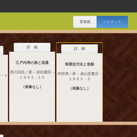
背表紙
ジャケット
詳 細
詳 細
江戸内湾の湊と流通
海運近代化と造船
西川武臣／著 -- 岩田書院 --
米田博／著 -- 成山堂書店 --
-- １
１９９３．１０
１９９３．３
（画像なし）
（画像なし）