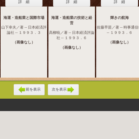
詳 細
詳 細
詳 細
海運・造船業と国際市場
海運・造船業の技術と経
輝きの航海
営
山下幸夫／著 -- 日本経済評
佐藤早苗／著 -- 時事通
論社 -- １９９３．３
高柳暁／著 -- 日本経済評論
-- １９９３．６
社 -- １９９３．６
（画像なし）
（画像なし）
（画像なし）
前を表示
次を表示