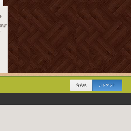
長
経済評
１
背表紙
ジャケット