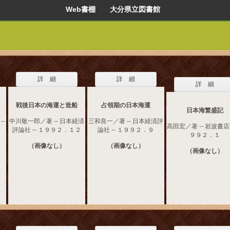
Web書棚 大分県立図書館
詳 細
詳 細
詳 細
戦後日本の海運と造船
占領期の日本海運
日本海繁盛記
--
中川敬一郎／著 -- 日本経済
三和良一／著 -- 日本経済評
高田宏／著 -- 岩波書店 
評論社 -- １９９２．１２
論社 -- １９９２．９
９９２．１
（画像なし）
（画像なし）
（画像なし）