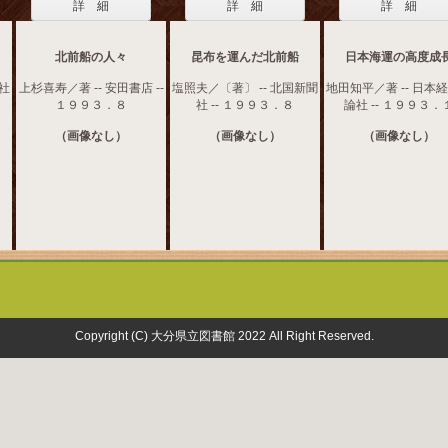
詳 細
詳 細
詳 細
北前船の人々
昆布を運んだ北前船
日本海運の高度成
信社
上杉喜寿／著 -- 安田書店 --
塩照夫／〔著〕 -- 北国新聞
地田知平／著 -- 日本
１９９３．８
社 -- １９９３．８
論社 -- １９９３．
（画像なし）
（画像なし）
（画像なし）
Copyright (C) 大分県立図書館 2022 All Right Reserved.