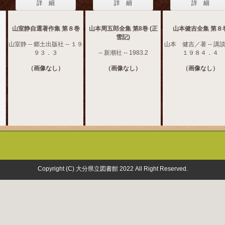
詳 細
詳 細
詳 細
山室静自選著作集 第８巻
山本周五郎全集 第8巻 (正
山本健吉全集 第８
雪記)
山室静 -- 郷土出版社 -- １９
山本 健吉／著 -- 講談社
９３．３
-- 新潮社 -- 1983.2
１９８４．４
（画像なし）
（画像なし）
（画像なし）
Copyright (C) 大分県立図書館 2022 All Right Reserved.