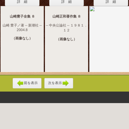
詳 細
詳 細
詳 細
山崎豊子全集 ８
山崎正和著作集 ８
山崎 豊子／著 -- 新潮社 --
-- 中央公論社 -- １９８１．
2004.8
１２
（画像なし）
（画像なし）
前を表示
次を表示