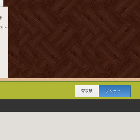
巻
 --
背表紙
ジャケット