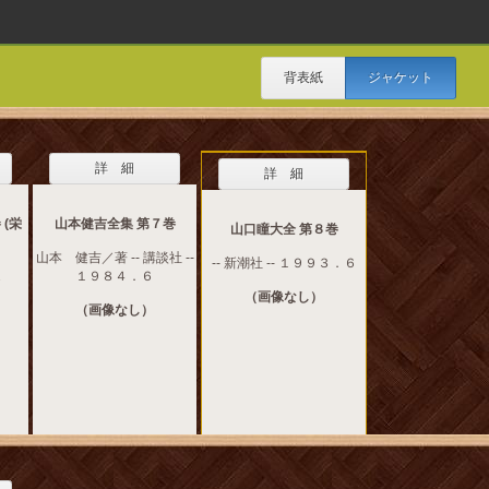
背表紙
ジャケット
詳 細
詳 細
(栄
山本健吉全集 第７巻
山口瞳大全 第８巻
山本 健吉／著 -- 講談社 --
-- 新潮社 -- １９９３．６
2
１９８４．６
（画像なし）
（画像なし）