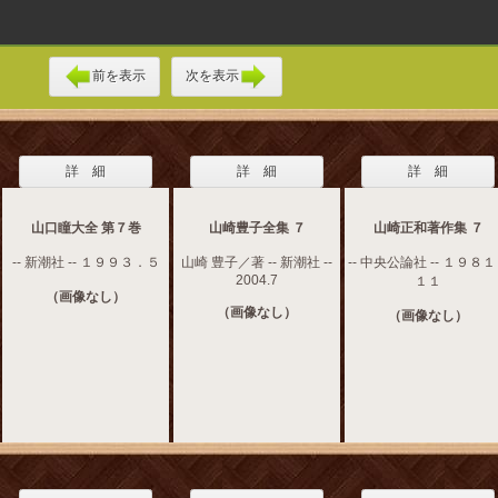
前を表示
次を表示
詳 細
詳 細
詳 細
山口瞳大全 第７巻
山崎豊子全集 ７
山崎正和著作集 ７
-- 新潮社 -- １９９３．５
山崎 豊子／著 -- 新潮社 --
-- 中央公論社 -- １９８
2004.7
１１
（画像なし）
（画像なし）
（画像なし）