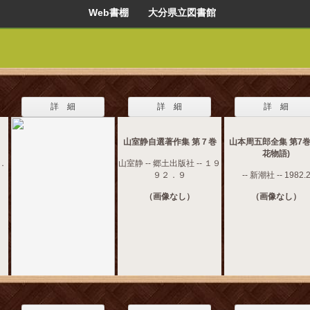
Web書棚 大分県立図書館
詳 細
詳 細
詳 細
山室静自選著作集 第７巻
山本周五郎全集 第7巻 
花物語)
１．
山室静 -- 郷土出版社 -- １９
９２．９
-- 新潮社 -- 1982.
（画像なし）
（画像なし）