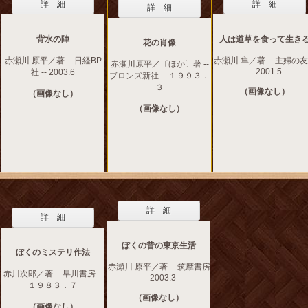
詳 細
詳 細
詳 細
背水の陣
人は道草を食って生き
花の肖像
赤瀬川 原平／著 -- 日経BP
赤瀬川 隼／著 -- 主婦の
赤瀬川原平／〔ほか〕著 --
-- 2001.5
社 -- 2003.6
ブロンズ新社 -- １９９３．
３
（画像なし）
（画像なし）
（画像なし）
詳 細
詳 細
ぼくの昔の東京生活
ぼくのミステリ作法
赤瀬川 原平／著 -- 筑摩書房
赤川次郎／著 -- 早川書房 --
-- 2003.3
１９８３．７
（画像なし）
（画像なし）