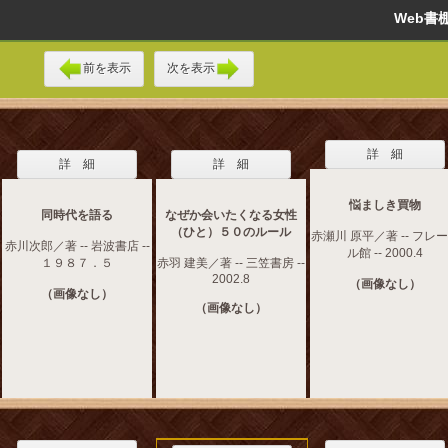
Web
前を表示
次を表示
詳 細
詳 細
詳 細
悩ましき買物
同時代を語る
なぜか会いたくなる女性
（ひと）５０のルール
赤瀬川 原平／著 -- フレ
赤川次郎／著 -- 岩波書店 --
ル館 -- 2000.4
１９８７．５
赤羽 建美／著 -- 三笠書房 --
2002.8
（画像なし）
（画像なし）
（画像なし）