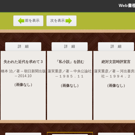
Web
前を表示
次を表示
詳 細
詳 細
詳 細
失われた近代を求めて 3
「私小説」を読む
絶対文芸時評宣言
橋本 治／著 -- 朝日新聞出版
蓮実重彦／著 -- 中央公論社
蓮実重彦／著 -- 河出書
-- 2014.10
-- １９８５．１１
社 -- １９９４．２
（画像なし）
（画像なし）
（画像なし）