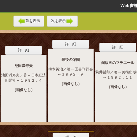
Web
前を表示
次を表示
詳 細
詳 細
詳 細
最後の楽園
銅版画のマチエール
池田満寿夫
梅木英治／著 -- 国書刊行会
駒井哲郎／著 -- 美術出
-- １９９２．９
池田満寿夫／著 -- 日本経済
-- １９９２．１１
新聞社 -- １９９２．４
（画像なし）
（画像なし）
（画像なし）