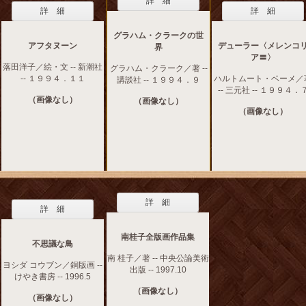
詳 細
詳 細
詳 細
グラハム・クラークの世
アフタヌーン
デューラー〈メレンコ
界
ア〓〉
落田洋子／絵・文 -- 新潮社
グラハム・クラーク／著 --
-- １９９４．１１
ハルトムート・ベーメ／
講談社 -- １９９４．９
-- 三元社 -- １９９４．
（画像なし）
（画像なし）
（画像なし）
詳 細
詳 細
南桂子全版画作品集
不思議な鳥
南 桂子／著 -- 中央公論美術
ヨシダ コウブン／銅版画 --
出版 -- 1997.10
けやき書房 -- 1996.5
（画像なし）
（画像なし）