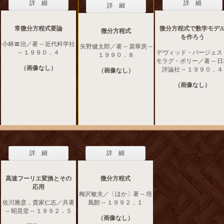
詳 細
詳 細
詳 細
常微分方程式要論
微分方程式で数学モデ
微分方程式
を作ろう
小林〓治／著 -- 近代科学社
矢野健太郎／著 -- 裳華房 --
-- １９９０．４
デヴィッド・バージェス
１９９０．８
モラグ・ボリー／著 -- 
（画像なし）
評論社 -- １９９０．４
（画像なし）
（画像なし）
詳 細
詳 細
高速フーリエ変換とその
微分方程式
応用
梅沢敏夫／〔ほか〕著 -- 培
佐川雅彦，貴家仁志／共著
風館 -- １９９２．１
-- 昭晃堂 -- １９９２．５
（画像なし）