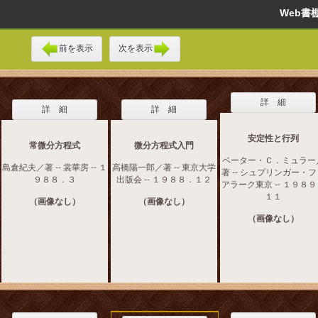
Web
前を表示
次を表示
詳 細
詳 細
詳 細
安定性と行列
常微分方程式
微分方程式入門
ペーター・Ｃ．ミュラー
島倉紀夫／著 -- 裳華房 -- １
高橋陽一郎／著 -- 東京大学
著 -- シュプリンガー・
９８８．３
出版会 -- １９８８．１２
アラーク東京 -- １９８
１１
（画像なし）
（画像なし）
（画像なし）