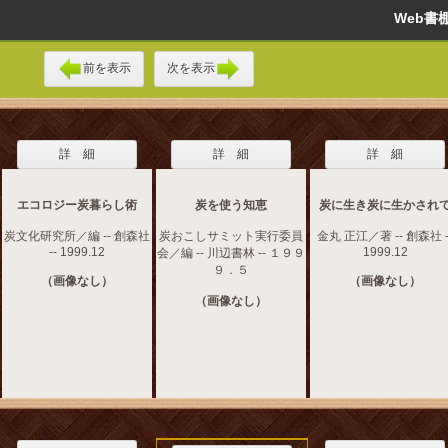
Web
前を表示
次を表示
詳 細
詳 細
詳 細
エコロジー炭暮らし術
炭を使う知恵
炭に生き炭に生かされ
炭文化研究所／編 -- 創森社
炭おこしサミット実行委員
金丸 正江／著 -- 創森社 -
-- 1999.12
1999.12
会／編 -- 川辺書林 -- １９９
９．５
（画像なし）
（画像なし）
（画像なし）