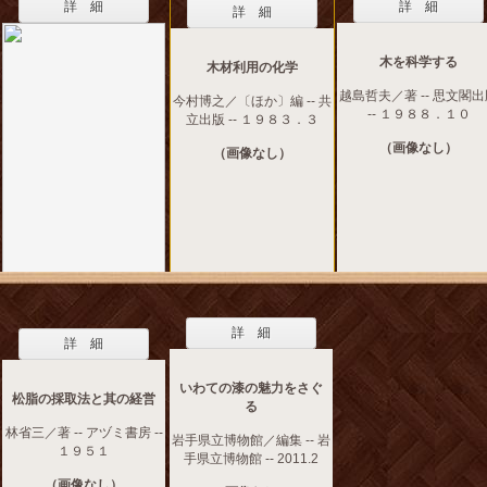
詳 細
詳 細
詳 細
木を科学する
木材利用の化学
越島哲夫／著 -- 思文閣
今村博之／〔ほか〕編 -- 共
-- １９８８．１０
立出版 -- １９８３．３
（画像なし）
（画像なし）
詳 細
詳 細
いわての漆の魅力をさぐ
松脂の採取法と其の経営
る
林省三／著 -- アヅミ書房 --
岩手県立博物館／編集 -- 岩
１９５１
手県立博物館 -- 2011.2
（画像なし）