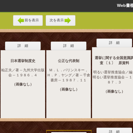
Web
前を表示
次を表示
詳 細
詳 細
詳 細
選挙に関する全国意識
日本選挙制度史
公正な代表制
査 〔１〕 原資料
杣正夫／著 -- 九州大学出版
Ｍ．Ｌ．バリンスキー，
明るい選挙推進協会／編 -
会 -- １９８６．４
Ｈ．Ｐ．ヤング／著 -- 千倉
明るい選挙推進協会 -- 
書房 -- １９８７．１１
８７．３
（画像なし）
（画像なし）
（画像なし）
詳 細