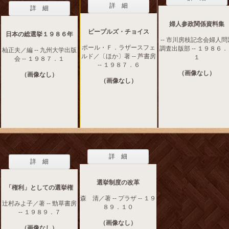
詳 細
詳 細
婦人参政関係資料集
ピープルズ・チョイス
日本の総選挙１９８６年
-- 市川房枝記念会婦人問
ポール・Ｆ．ラザースフェ
調査出版部 -- １９８６
杣正夫／編 -- 九州大学出版
ルド／〔ほか〕著 -- 芦書房
１
会 -- １９８７．１
-- １９８７．６
（画像なし）
（画像なし）
（画像なし）
詳 細
詳 細
選挙制度の改革
「権利」としての選挙権
森 清／著 -- プラザ -- １９
辻村みよ子／著 -- 勁草書房
８９．１０
-- １９８９．７
（画像なし）
（画像なし）