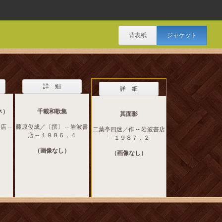
背表紙
ジャケット
詳 細
詳 細
ネ）
千載和歌集
其面影
 --
藤原俊成／〔撰〕 -- 岩波書
二葉亭四迷／作 -- 岩波書店
店 -- １９８６．４
-- １９８７．２
（画像なし）
（画像なし）