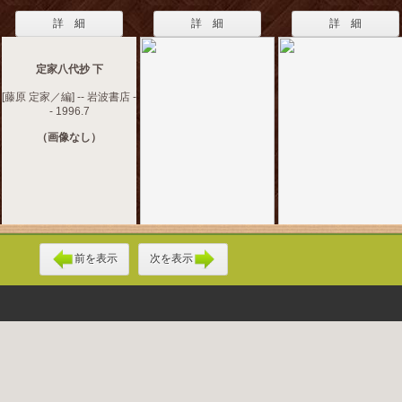
詳 細
詳 細
詳 細
定家八代抄 下
[藤原 定家／編] -- 岩波書店 -
- 1996.7
（画像なし）
前を表示
次を表示