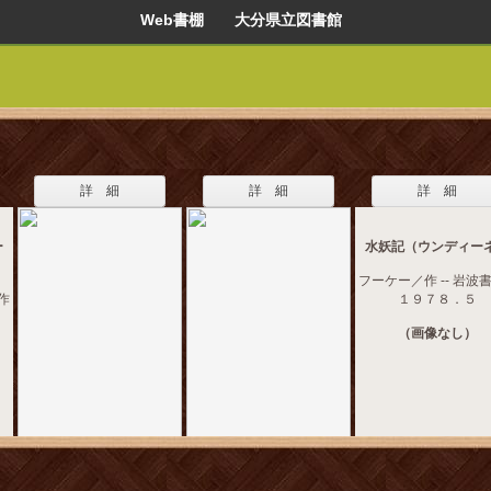
Web書棚 大分県立図書館
詳 細
詳 細
詳 細
ー
水妖記（ウンディー
フーケー／作 -- 岩波書店
作
１９７８．５
（画像なし）