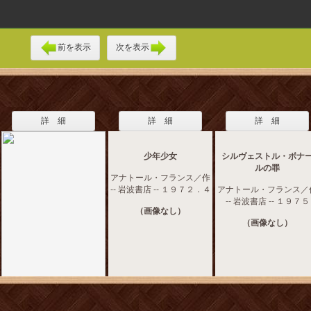
前を表示
次を表示
詳 細
詳 細
詳 細
少年少女
シルヴェストル・ボナ
ルの罪
アナトール・フランス／作
-- 岩波書店 -- １９７２．４
アナトール・フランス／
-- 岩波書店 -- １９７５
（画像なし）
（画像なし）