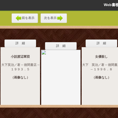
Web
前を表示
次を表示
詳 細
詳 細
詳 細
小説渡辺軍団
女優殺し
大下英治／著 -- 徳間書店 --
大下 英治／著 -- 徳間
１９９３．５
-- １９９６．８
（画像なし）
（画像なし）