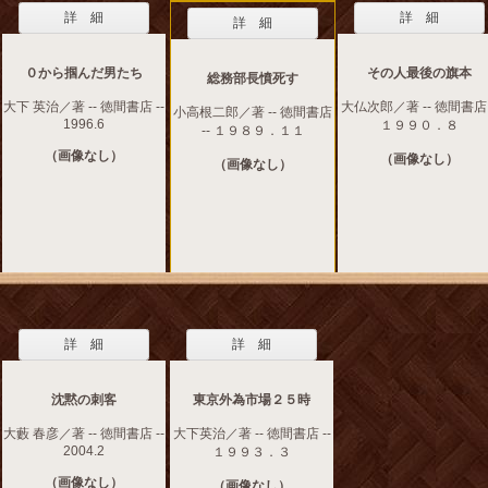
詳 細
詳 細
詳 細
０から掴んだ男たち
その人最後の旗本
総務部長憤死す
大下 英治／著 -- 徳間書店 --
大仏次郎／著 -- 徳間書店 
小高根二郎／著 -- 徳間書店
1996.6
１９９０．８
-- １９８９．１１
（画像なし）
（画像なし）
（画像なし）
詳 細
詳 細
沈黙の刺客
東京外為市場２５時
大藪 春彦／著 -- 徳間書店 --
大下英治／著 -- 徳間書店 --
2004.2
１９９３．３
（画像なし）
（画像なし）