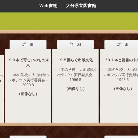
Web書棚 大分県立図書館
詳 細
詳 細
詳 細
’９９本で育むいのちの未
’９５揺らぐ出版文化
’９７本と読書の未
来
-- 「本の学校」大山緑陰シ
-- 「本の学校」大山
-- 「本の学校」大山緑陰シ
ンポジウム実行委員会 --
ンポジウム実行委員会 
 出
1996.5
1998.6
ンポジウム実行委員会 --
0
2000.8
（画像なし）
（画像なし）
（画像なし）