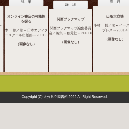
詳 細
詳 細
詳 細
オンライン書店の可能性
出版大崩壊
関西ブックマップ
を探る
-
小林 一博／著 -- イー
関西ブックマップ編集委員
木下 修／著 -- 日本エディタ
プレス -- 2001.4
会／編集 -- 創元社 -- 2001.6
ースクール出版部 -- 2001.3
（画像なし）
（画像なし）
（画像なし）
Copyright (C) 大分県立図書館 2022 All Right Reserved.