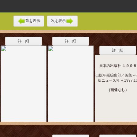
前を表示
次を表示
詳 細
詳 細
詳 細
日本の出版社 １９９８
出版年鑑編集部／編集 --
版ニュース社 -- 1997.1
（画像なし）