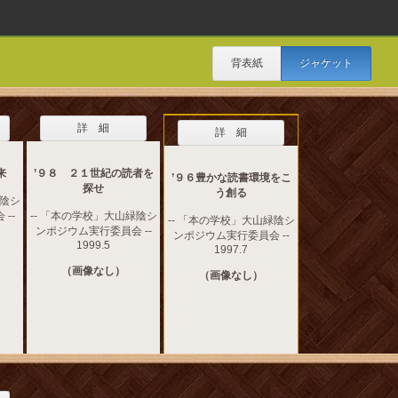
背表紙
ジャケット
詳 細
詳 細
来
’９８ ２１世紀の読者を
’９６豊かな読書環境をこ
探せ
う創る
緑陰シ
--
-- 「本の学校」大山緑陰シ
-- 「本の学校」大山緑陰シ
ンポジウム実行委員会 --
ンポジウム実行委員会 --
1999.5
1997.7
（画像なし）
（画像なし）