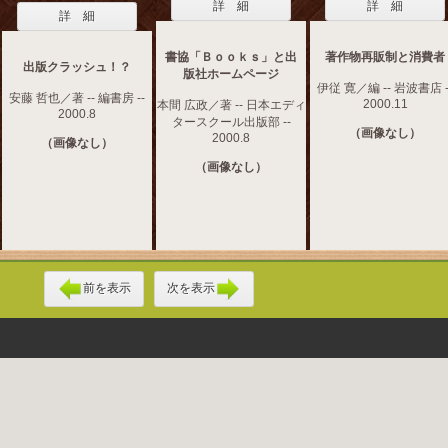
詳 細
詳 細
詳 細
書協「Ｂｏｏｋｓ」と出
著作物再販制と消費者
出版クラッシュ！？
版社ホームページ
伊従 寛／編 -- 岩波書店 -
安藤 哲也／著 -- 編書房 --
2000.11
本間 広政／著 -- 日本エディ
2000.8
タースクール出版部 --
（画像なし）
2000.8
（画像なし）
（画像なし）
前を表示
次を表示