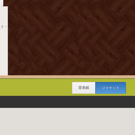
スト・
背表紙
ジャケット