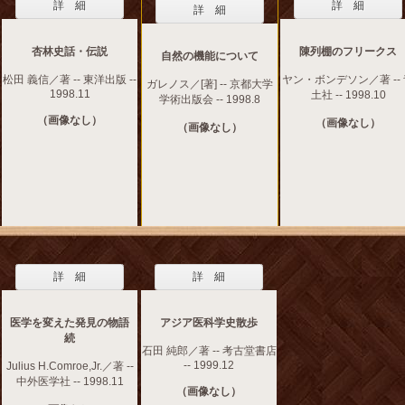
詳 細
詳 細
詳 細
杏林史話・伝説
陳列棚のフリークス
自然の機能について
松田 義信／著 -- 東洋出版 --
ヤン・ボンデソン／著 --
ガレノス／[著] -- 京都大学
1998.11
土社 -- 1998.10
学術出版会 -- 1998.8
（画像なし）
（画像なし）
（画像なし）
詳 細
詳 細
医学を変えた発見の物語
アジア医科学史散歩
続
石田 純郎／著 -- 考古堂書店
-- 1999.12
Julius H.Comroe,Jr.／著 --
中外医学社 -- 1998.11
（画像なし）