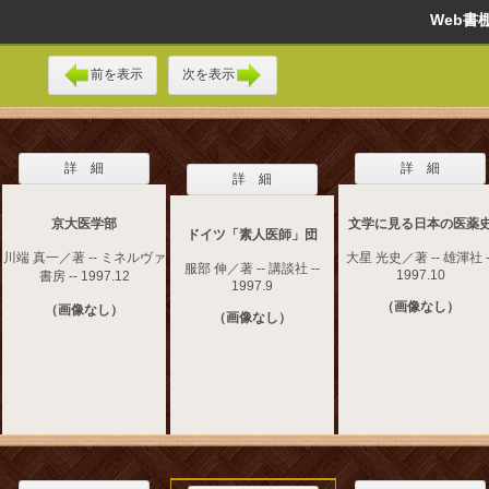
Web
前を表示
次を表示
詳 細
詳 細
詳 細
京大医学部
文学に見る日本の医薬
ドイツ「素人医師」団
川端 真一／著 -- ミネルヴァ
大星 光史／著 -- 雄渾社 -
服部 伸／著 -- 講談社 --
1997.10
書房 -- 1997.12
1997.9
（画像なし）
（画像なし）
（画像なし）