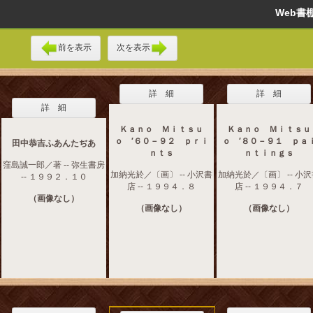
Web
前を表示
次を表示
詳 細
詳 細
詳 細
Ｋａｎｏ Ｍｉｔｓｕ
Ｋａｎｏ Ｍｉｔｓｕ
ｏ ′６０－９２ ｐｒｉ
ｏ ′８０－９１ ｐａ
田中恭吉ふあんたぢあ
ｎｔｓ
ｎｔｉｎｇｓ
窪島誠一郎／著 -- 弥生書房
加納光於／〔画〕 -- 小沢書
加納光於／〔画〕 -- 小
-- １９９２．１０
店 -- １９９４．８
店 -- １９９４．７
（画像なし）
（画像なし）
（画像なし）