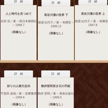
詳 細
詳 細
詳 細
人と時代を見つめて
長谷川潔の世界 上
長谷川潔の世界 下
吉田 浩／著 -- 西日本新聞社
猿渡 紀代子／著 -- 有隣堂 
猿渡 紀代子／著 -- 有隣堂 --
-- 1996.7
1997.8
1998.12
（画像なし）
（画像なし）
（画像なし）
詳 細
詳 細
祈りの人棟方志功
駒井哲郎若き日の手紙
宇賀田 達雄／著 -- 筑摩書房
駒井 哲郎／著 -- 美術出版社
-- 1999.6
-- 1999.5
（画像なし）
（画像なし）