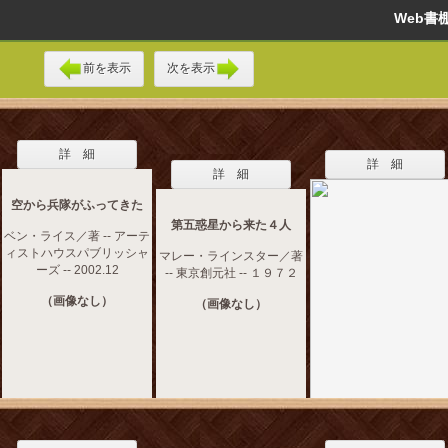
Web
前を表示
次を表示
詳 細
詳 細
詳 細
空から兵隊がふってきた
第五惑星から来た４人
ベン・ライス／著 -- アーテ
ィストハウスパブリッシャ
マレー・ラインスター／著
ーズ -- 2002.12
-- 東京創元社 -- １９７２
（画像なし）
（画像なし）