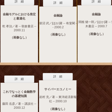
詳 細
詳 細
詳 細
金融モデルにおける推定
金融論
金融論
と最適化
関根 猪一郎／[ほか]著 --
柴沼 武／[ほか]著 -- 有斐閣 -
乾 孝治／著 -- 朝倉書店 --
木書店 -- 2000.7
- 2000.2
2000.11
（画像なし）
（画像なし）
（画像なし）
詳 細
詳 細
サイバーエコノミー
これでなっとく金融数学
の基礎知識
岩村 充／著 -- 東洋経済新報
社 -- 2000.10
藤田 岳彦／著 -- 講談社 --
2000.12
（画像なし）