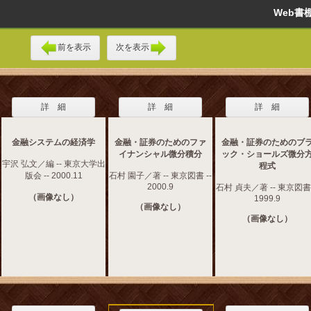
Web
前を表示
次を表示
詳 細
詳 細
詳 細
金融システムの経済学
金融・証券のためのファ
金融・証券のためのブ
イナンシャル微分積分
ック・ショールズ微分
宇沢 弘文／編 -- 東京大学出
程式
版会 -- 2000.11
石村 園子／著 -- 東京図書 --
2000.9
石村 貞夫／著 -- 東京図書 
（画像なし）
1999.9
（画像なし）
（画像なし）