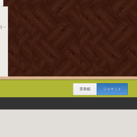
 --
背表紙
ジャケット