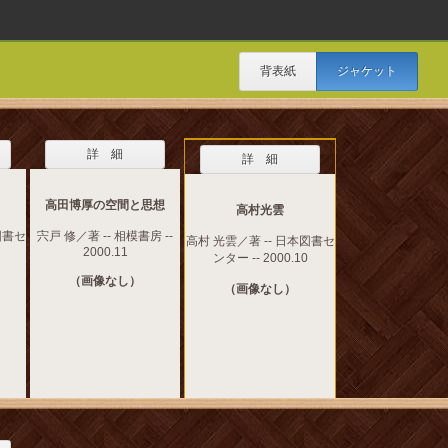
背表紙
ジャケット
詳 細
詳 細
高田博厚の空間と思想
高村光雲
図書セ
宍戸 修／著 -- 相模書房 --
高村 光雲／著 -- 日本図書セ
2000.11
ンター -- 2000.10
（画像なし）
（画像なし）