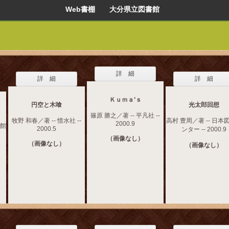
Web書棚 大分県立図書館
詳 細
詳 細
詳 細
Ｋｕｍａ’ｓ
円空と木喰
光太郎回想
篠原 勝之／著 -- 平凡社 --
牧野 和春／著 -- 惜水社 --
高村 豊周／著 -- 日本
2000.9
文館
2000.5
ンター -- 2000.9
（画像なし）
（画像なし）
（画像なし）