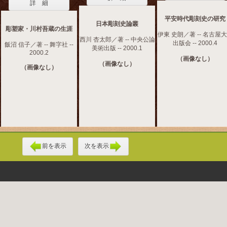
詳 細
平安時代彫刻史の研究
日本彫刻史論叢
彫塑家・川村吾蔵の生涯
伊東 史朗／著 -- 名古屋
西川 杏太郎／著 -- 中央公論
出版会 -- 2000.4
飯沼 信子／著 -- 舞字社 --
美術出版 -- 2000.1
2000.2
（画像なし）
（画像なし）
（画像なし）
前を表示
次を表示