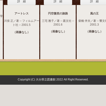
詳 細
詳 細
詳 細
アートレス
円空微笑の旅路
風の王
大学
川俣 正／著 -- フィルムアー
三宅 雅子／著 -- 叢文社 --
柴橋 伴夫／著 -- 響文社
2001.6
2001.3
ト社 -- 2001.5
（画像なし）
（画像なし）
（画像なし）
Copyright (C) 大分県立図書館 2022 All Right Reserved.