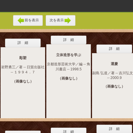
前を表示
次を表示
詳 細
詳 細
詳 細
立体造形を学ぶ
彫塑
運慶
京都造形芸術大学／編 -- 角
岩野勇三／著 -- 日貿出版社
川書店 -- 1998.5
-- １９９４．７
副島 弘道／著 -- 吉川弘
-- 2000.9
（画像なし）
（画像なし）
（画像なし）
詳 細
詳 細