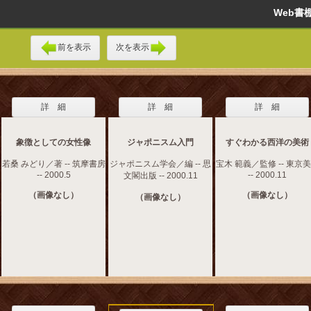
Web
前を表示
次を表示
詳 細
詳 細
詳 細
象徴としての女性像
ジャポニスム入門
すぐわかる西洋の美術
若桑 みどり／著 -- 筑摩書房
ジャポニスム学会／編 -- 思
宝木 範義／監修 -- 東京
-- 2000.5
-- 2000.11
文閣出版 -- 2000.11
（画像なし）
（画像なし）
（画像なし）