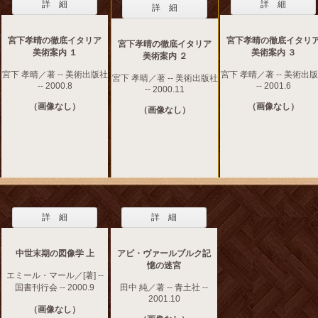
詳 細
詳 細
詳 細
宮下孝晴の徹底イタリア
宮下孝晴の徹底イタリ
宮下孝晴の徹底イタリア
美術案内 １
美術案内 ３
美術案内 ２
宮下 孝晴／著 -- 美術出版社
宮下 孝晴／著 -- 美術出
宮下 孝晴／著 -- 美術出版社
-- 2000.8
-- 2001.6
-- 2000.11
（画像なし）
（画像なし）
（画像なし）
詳 細
詳 細
中世末期の図像学 上
アビ・ヴァールブルク記
憶の迷宮
エミール・マール／[著] --
国書刊行会 -- 2000.9
田中 純／著 -- 青土社 --
2001.10
（画像なし）