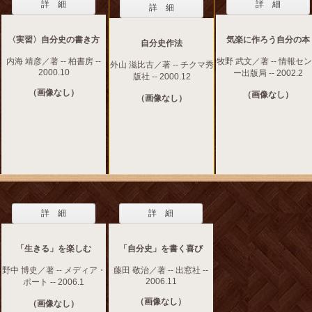
詳 細
詳 細
詳 細
〈実習〉自分史の書き方
気楽に作ろう自分の本
自分史作法
内海 靖彦／著 -- 柏書房 --
牧野 武文／著 -- 情報セ
外山 滋比古／著 -- チクマ秀
2000.10
ー出版局 -- 2002.2
版社 -- 2000.12
（画像なし）
（画像なし）
（画像なし）
詳 細
詳 細
「生きる」を楽しむ
「自分史」を書く喜び
野中 博史／著 -- メディア・
藤田 敬治／著 -- 出窓社 --
2006.11
ポート -- 2006.1
（画像なし）
（画像なし）