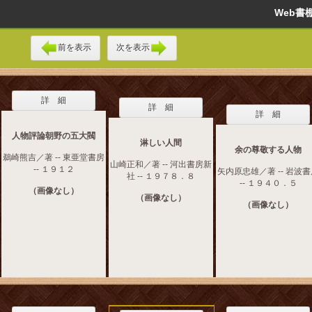
Web
前を表示
次を表示
詳 細
詳 細
詳 細
人物評論朝野の五大閥
淋しい人間
余の尊敬する人物
鵜崎熊吉／著 -- 東亜堂書房
山崎正和／著 -- 河出書房新
-- １９１２
矢内原忠雄／著 -- 岩波
社 -- １９７８．８
-- １９４０．５
（画像なし）
（画像なし）
（画像なし）