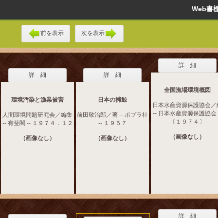
Web
前を表示
次を表示
詳 細
詳 細
詳 細
全国漁場環境概図
環境汚染と漁業被害
日本の捕鯨
日本水産資源保護協会／
-- 日本水産資源保護協会 -
人間環境問題研究会／編集
前田敬治郎／著 -- ポプラ社
〔１９７４〕
-- 有斐閣 -- １９７４．１２
-- １９５７
（画像なし）
（画像なし）
（画像なし）
詳 細