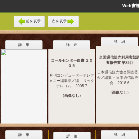
Web
前を表示
次を表示
詳 細
詳 細
詳 細
全国通信販売利用実態
コールセンター白書 ２０
査報告書 第25回
０５
日本通信販売協会調査委
月刊コンピューターテレフ
会／編集 -- 日本通信販
ォニー編集部／編 -- リック
会 -- 2018.6
テレコム -- 2005.7
（画像なし）
（画像なし）
詳 細
詳 細
詳 細