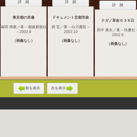
詳 細
詳 細
詳 細
東京都の肖像
ドキュメント京都市政
ナガノ革命６３８日
塚田 博康／著 -- 都政新報社
梶 宏／著 -- 白川書院 --
田中 康夫／著 -- 扶桑社 -
-- 2002.9
2002.10
2002.9
（画像なし）
（画像なし）
（画像なし）
前を表示
次を表示