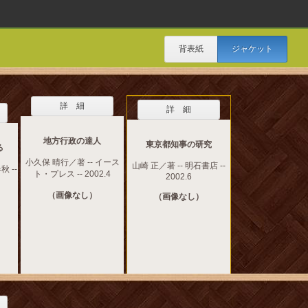
背表紙
ジャケット
詳 細
詳 細
地方行政の達人
東京都知事の研究
る
小久保 晴行／著 -- イース
山崎 正／著 -- 明石書店 --
秋 --
ト・プレス -- 2002.4
2002.6
（画像なし）
（画像なし）