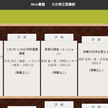
Web書棚 大分県立図書館
詳 細
詳 細
詳 細
これでいいのか市民意識
首長の使命（ミッショ
知事が日本を変え
調査
ン）
ルヴ
浅野 史郎／著 -- 文芸春
大谷 信介／編著 -- ミネルヴ
倉田 薫／著 -- 情報センター
2002.4
ァ書房 -- 2002.10
出版局 -- 2002.12
（画像なし）
（画像なし）
（画像なし）
詳 細
詳 細