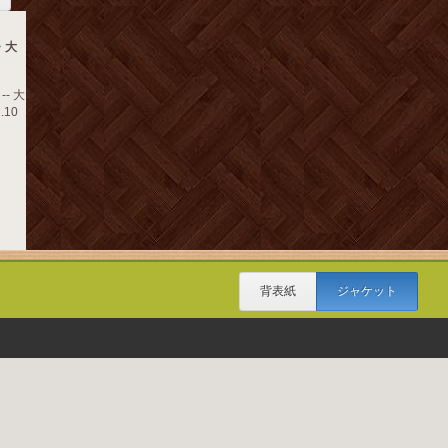
・大
- 大
.10
背表紙
ジャケット