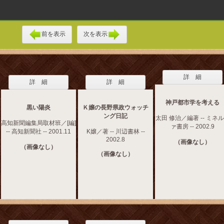
前を表示
次を表示
詳 細
詳 細
詳 細
神戸都市学を考える
黒い陽炎
Ｋ嬢の長野県政ウォッチ
ング日記
太田 修治／編著 -- ミネ
高知新聞編集局取材班／[編]
ァ書房 -- 2002.9
-- 高知新聞社 -- 2001.11
K嬢／著 -- 川辺書林 --
2002.8
（画像なし）
（画像なし）
（画像なし）