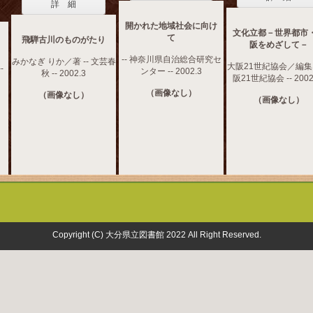
詳 細
開かれた地域社会に向け
文化立都－世界都市
て
飛騨古川のものがたり
阪をめざして－
-- 神奈川県自治総合研究セ
みかなぎ りか／著 -- 文芸春
大阪21世紀協会／編集 -
-
ンター -- 2002.3
秋 -- 2002.3
阪21世紀協会 -- 2002
（画像なし）
（画像なし）
（画像なし）
Copyright (C) 大分県立図書館 2022 All Right Reserved.