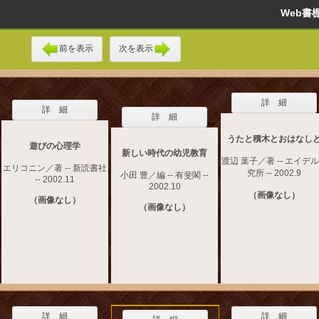
Web
前を表示
次を表示
詳 細
詳 細
詳 細
うたと積木とおはなし
遊びの心理学
新しい時代の幼児教育
渡辺 葉子／著 -- エイデ
エリコニン／著 -- 新読書社
究所 -- 2002.9
小田 豊／編 -- 有斐閣 --
-- 2002.11
2002.10
（画像なし）
（画像なし）
（画像なし）
詳 細
詳 細