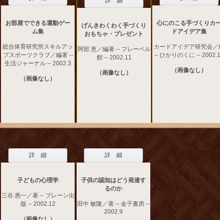
詳 細
お部屋でできる運動ゲー
心にのこる手づくりカ
げんきわくわく手づくり
ム集
ドアイデア集
おもちゃ・プレゼント
総合体育研究所スキルアッ
カードアイデア研究会／
阿部 恵／編著 -- フレーベル
プスポーツクラブ／編著 --
-- ひかりのくに -- 2002.
館 -- 2002.11
生活ジャーナル -- 2002.3
（画像なし）
（画像なし）
（画像なし）
詳 細
詳 細
子どもの心理学
子供の認知はどう発達す
るのか
三谷 惠一／著 -- ブレーン出
版 -- 2002.12
田中 敏隆／著 -- 金子書房 --
2002.9
（画像なし）