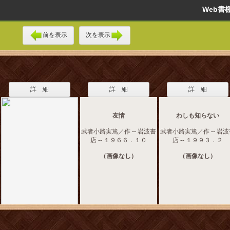
Web
前を表示
次を表示
詳 細
詳 細
詳 細
友情
わしも知らない
武者小路実篤／作 -- 岩波書
武者小路実篤／作 -- 岩
店 -- １９６６．１０
店 -- １９９３．２
（画像なし）
（画像なし）