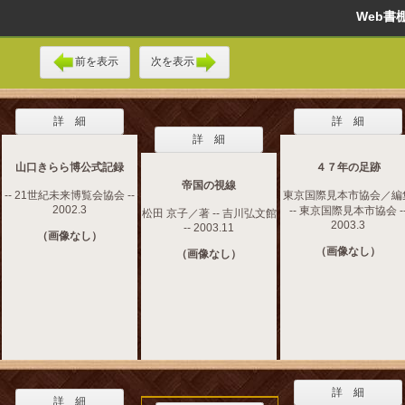
Web
前を表示
次を表示
詳 細
詳 細
詳 細
山口きらら博公式記録
４７年の足跡
帝国の視線
-- 21世紀未来博覧会協会 --
東京国際見本市協会／編
2002.3
-- 東京国際見本市協会 -
松田 京子／著 -- 吉川弘文館
2003.3
-- 2003.11
（画像なし）
（画像なし）
（画像なし）
詳 細
詳 細