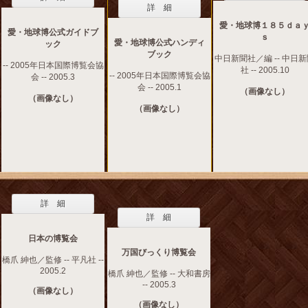
詳 細
愛・地球博１８５ｄａ
愛・地球博公式ガイドブ
ｓ
愛・地球博公式ハンディ
ック
ブック
中日新聞社／編 -- 中日
-- 2005年日本国際博覧会協
社 -- 2005.10
-- 2005年日本国際博覧会協
会 -- 2005.3
会 -- 2005.1
（画像なし）
（画像なし）
（画像なし）
詳 細
詳 細
日本の博覧会
万国びっくり博覧会
橋爪 紳也／監修 -- 平凡社 --
2005.2
橋爪 紳也／監修 -- 大和書房
-- 2005.3
（画像なし）
（画像なし）