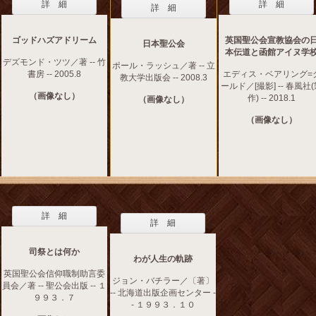
詳 細
詳 細
詳 細
ゴッドハズアドリーム
英国聖公会宣教協会の
日本聖公会
本伝道と函館アイヌ学
デズモンド・ツツ／著 -- 竹
ポール・ラッシュ／著 -- 立
書房 -- 2005.8
エディス・ベアリング=
教大学出版会 -- 2008.3
ールド／[撮影] -- 春風社
（画像なし）
作) -- 2018.1
（画像なし）
（画像なし）
詳 細
詳 細
司祭とは何か
わが人生の軌跡
英国聖公会信仰職制助言委
ジョン・バチラー／〔著〕
員会／著 -- 聖公会出版 -- １
-- 北海道出版企画センター -
９９３．７
- １９９３．１０