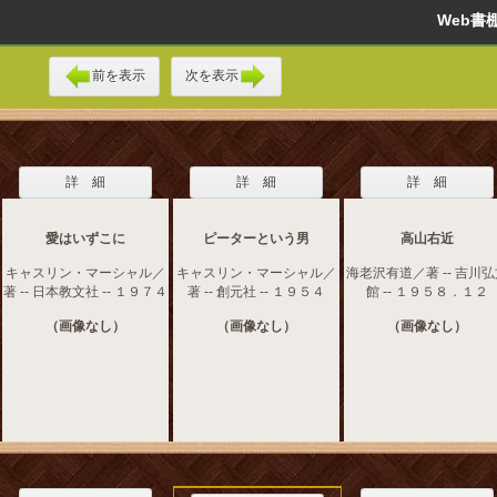
Web
前を表示
次を表示
詳 細
詳 細
詳 細
愛はいずこに
ピーターという男
高山右近
キャスリン・マーシャル／
キャスリン・マーシャル／
海老沢有道／著 -- 吉川
著 -- 日本教文社 -- １９７４
著 -- 創元社 -- １９５４
館 -- １９５８．１２
（画像なし）
（画像なし）
（画像なし）