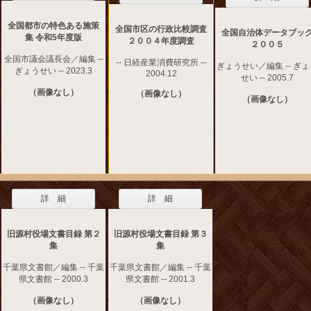
全国都市の特色ある施策
全国市区の行政比較調査
全国自治体データブッ
集 令和5年度版
２００４年度調査
２００５
全国市議会議長会／編集 --
-- 日経産業消費研究所 --
ぎょうせい／編集 -- ぎ
ぎょうせい -- 2023.3
2004.12
せい -- 2005.7
（画像なし）
（画像なし）
（画像なし）
詳 細
詳 細
旧源村役場文書目録 第２
旧源村役場文書目録 第３
集
集
千葉県文書館／編集 -- 千葉
千葉県文書館／編集 -- 千葉
県文書館 -- 2000.3
県文書館 -- 2001.3
（画像なし）
（画像なし）