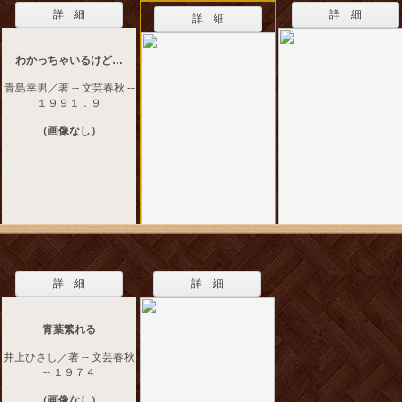
詳 細
詳 細
詳 細
わかっちゃいるけど…
青島幸男／著 -- 文芸春秋 --
１９９１．９
（画像なし）
詳 細
詳 細
青葉繁れる
井上ひさし／著 -- 文芸春秋
-- １９７４
（画像なし）