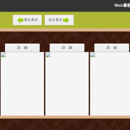
Web
前を表示
次を表示
詳 細
詳 細
詳 細