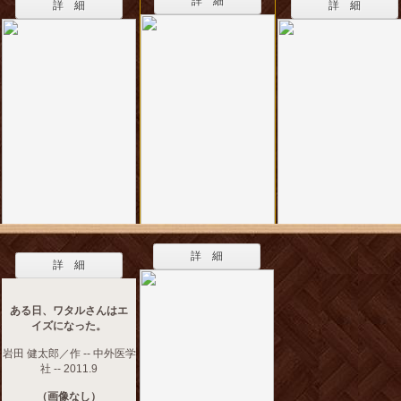
詳 細
詳 細
詳 細
詳 細
詳 細
ある日、ワタルさんはエ
イズになった。
岩田 健太郎／作 -- 中外医学
社 -- 2011.9
（画像なし）