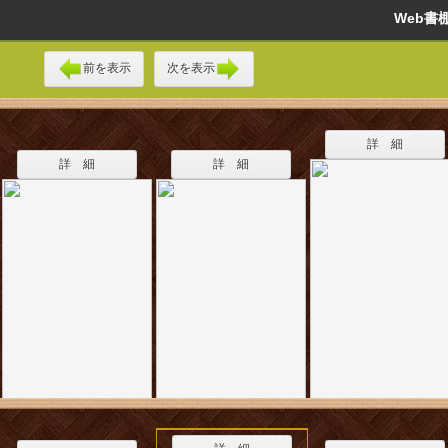
Web
前を表示
次を表示
詳 細
詳 細
詳 細