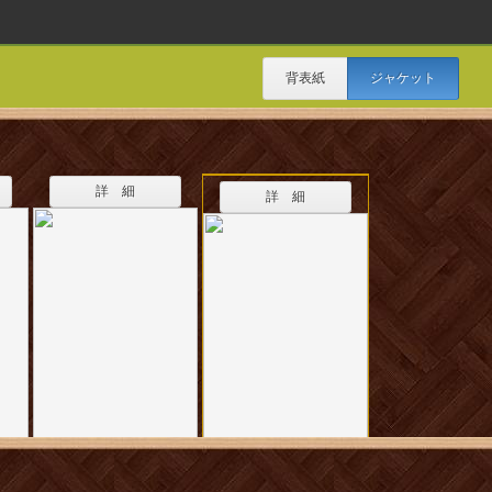
背表紙
ジャケット
詳 細
詳 細