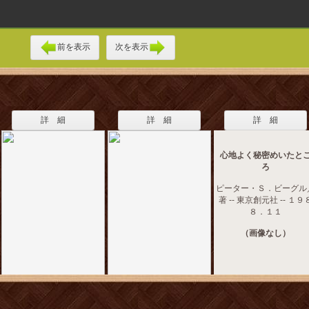
前を表示
次を表示
詳 細
詳 細
詳 細
心地よく秘密めいたと
ろ
ピーター・Ｓ．ビーグル
著 -- 東京創元社 -- １９
８．１１
（画像なし）