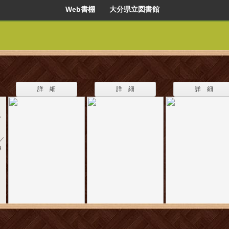
Web書棚 大分県立図書館
詳 細
詳 細
詳 細
こ
／
８