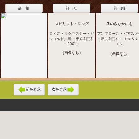
詳 細
詳 細
詳 細
スピリット・リング
生のさなかにも
ロイス・マクマスター・ビ
アンブローズ・ビアス／
ジョルド／著 -- 東京創元社
-- 東京創元社 -- １９８
-- 2001.1
１２
（画像なし）
（画像なし）
前を表示
次を表示